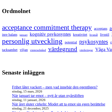
Ordmolnet
acceptance commitment therapy
a
acceptans
kognitiv psykosyntes
inre balans
kreativitet
livsstil
januari
livsmål
personlig utveckling
psykosyntes
potential
r
värdegrund
Våga Va
tacksamhet
viljan
vintersolstånd
värderingar
Senaste inläggen
Frihet låter vackert – men vad innebär den egentligen?
söndag, 15 mars, 2026
När januari tar emot – nytt år utan nyårslöften
söndag, 11 januari, 2026
När året sluter cirkeln: Modet att ta emot sin egen berättelse
söndag, 21 december, 2025