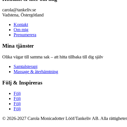
carola@tankeliv.se
Vadstena, Östergötland
Kontakt
Om mig
Prenumerera
Mina tjänster
Olika vägar till samma sak – att hitta tillbaka till dig själv
Samtalsterapi
Massage & återhämtning
Följ & Inspireras
Följ
Följ
Följ
Följ
© 2026-2027 Carola Monicadotter Lööf/Tankeliv AB. Alla rättigheter 