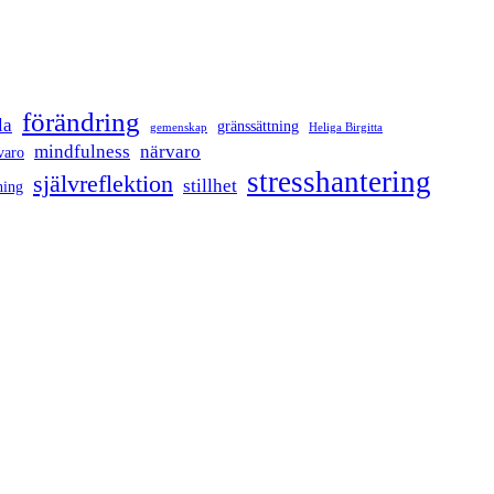
förändring
la
gränssättning
gemenskap
Heliga Birgitta
mindfulness
närvaro
varo
stresshantering
självreflektion
stillhet
ning