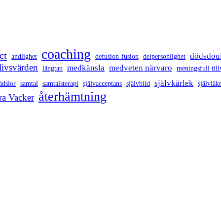
coaching
ct
dödsdou
andlighet
defusion-fusion
delpersonlighet
livsvärden
medkänsla
medveten närvaro
längtan
meningsfull till
självkärlek
ädslor
samtal
samtalsterapi
självacceptans
självbild
självläk
återhämtning
ra Vacker