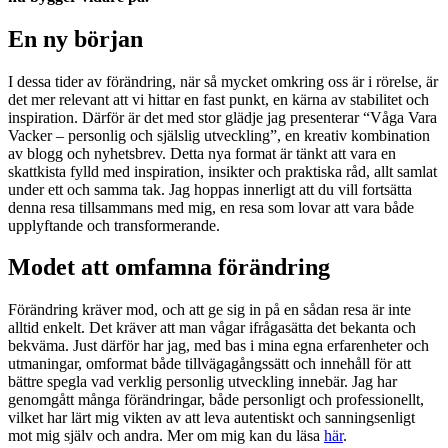
En ny början
I dessa tider av förändring, när så mycket omkring oss är i rörelse, är
det mer relevant att vi hittar en fast punkt, en kärna av stabilitet och
inspiration. Därför är det med stor glädje jag presenterar “Våga Vara
Vacker – personlig och själslig utveckling”, en kreativ kombination
av blogg och nyhetsbrev. Detta nya format är tänkt att vara en
skattkista fylld med inspiration, insikter och praktiska råd, allt samlat
under ett och samma tak. Jag hoppas innerligt att du vill fortsätta
denna resa tillsammans med mig, en resa som lovar att vara både
upplyftande och transformerande.
Modet att omfamna förändring
Förändring kräver mod, och att ge sig in på en sådan resa är inte
alltid enkelt. Det kräver att man vågar ifrågasätta det bekanta och
bekväma. Just därför har jag, med bas i mina egna erfarenheter och
utmaningar, omformat både tillvägagångssätt och innehåll för att
bättre spegla vad verklig personlig utveckling innebär. Jag har
genomgått många förändringar, både personligt och professionellt,
vilket har lärt mig vikten av att leva autentiskt och sanningsenligt
mot mig själv och andra. Mer om mig kan du läsa
här
.