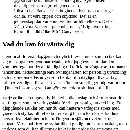
Liksom i en dans, är delaktighet en balansakt av att ge
och ta, att vara öppen och skyddad. Det är en
gemenskap där varje individ bidrar till helheten. Det vill
Våga Vara Vacker – personlig och själslig utveckling
bidra till. | bildkälla: PRO Canva.com
Vad du kan förvänta dig
Genom att förena bloggen och nyhetsbrevet under samma tak kan
jag nu skapa mer genomarbetade och djupgående artiklar. Du
kommer regelbundet att få tillgång till reflektionsfrågor som utmanar
tänkandet, nedladdningsbara övningshäften för personlig utveckling,
och inspirerande läsningar som berikar din dagliga tillvaro. Jag
brinner verkligen för att skriva om ämnen som ligger mig varmt om
hjärtat och som jag vet kan göra en verklig skillnad i ditt liv.
Varje artikel är en gåva, fylld med unika inslag och är utformad för
att fungera som en verktygslåda för din personliga utveckling. Från
djupgående artiklar om hur du kan hantera vardagens stress med
grace och styrka, till reflektioner kring hur du kan förbättra dina
personliga relationer och karriär genom självmedvetenhet och
empati. Varje publicering syftar till att ge dig inte bara kunskap, utan
verktyg som du kan tillämpa direkt i din vardag för att skapa ett