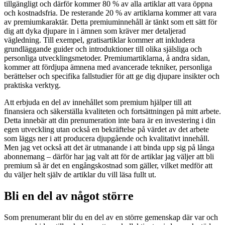
tillgängligt och därför kommer 80 % av alla artiklar att vara öppna
och kostnadsfria. De resterande 20 % av artiklarna kommer att vara
av premiumkaraktär. Detta premiuminnehåll är tänkt som ett sätt för
dig att dyka djupare in i ämnen som kräver mer detaljerad
vägledning. Till exempel, gratisartiklar kommer att inkludera
grundläggande guider och introduktioner till olika själsliga och
personliga utvecklingsmetoder. Premiumartiklarna, å andra sidan,
kommer att fördjupa ämnena med avancerade tekniker, personliga
berättelser och specifika fallstudier för att ge dig djupare insikter och
praktiska verktyg.
Att erbjuda en del av innehållet som premium hjälper till att
finansiera och säkerställa kvaliteten och fortsättningen på mitt arbete.
Detta innebär att din prenumeration inte bara är en investering i din
egen utveckling utan också en bekräftelse på värdet av det arbete
som läggs ner i att producera djupgående och kvalitativt innehåll.
Men jag vet också att det är utmanande i att binda upp sig på långa
abonnemang – därför har jag valt att för de artiklar jag väljer att bli
premium så är det en engångskostnad som gäller, vilket medför att
du väljer helt själv de artiklar du vill läsa fullt ut.
Bli en del av något större
Som prenumerant blir du en del av en större gemenskap där var och