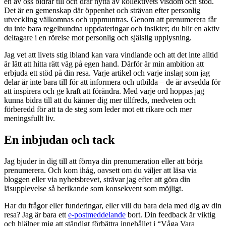
en av oss bidrar till och drar nytta av kollektivets visdom och stöd.
Det är en gemenskap där öppenhet och strävan efter personlig
utveckling välkomnas och uppmuntras. Genom att prenumerera får
du inte bara regelbundna uppdateringar och insikter; du blir en aktiv
deltagare i en rörelse mot personlig och själslig upplysning.
Jag vet att livets stig ibland kan vara vindlande och att det inte alltid
är lätt att hitta rätt väg på egen hand. Därför är min ambition att
erbjuda ett stöd på din resa. Varje artikel och varje inslag som jag
delar är inte bara till för att informera och utbilda – de är avsedda för
att inspirera och ge kraft att förändra. Med varje ord hoppas jag
kunna bidra till att du känner dig mer tillfreds, medveten och
förberedd för att ta de steg som leder mot ett rikare och mer
meningsfullt liv.
En inbjudan och tack
Jag bjuder in dig till att förnya din prenumeration eller att börja
prenumerera. Och kom ihåg, oavsett om du väljer att läsa via
bloggen eller via nyhetsbrevet, strävar jag efter att göra din
läsupplevelse så berikande som konsekvent som möjligt.
Har du frågor eller funderingar, eller vill du bara dela med dig av din
resa? Jag är bara ett
e-postmeddelande
bort. Din feedback är viktig
och hjälper mig att ständigt förbättra innehållet i “Våga Vara