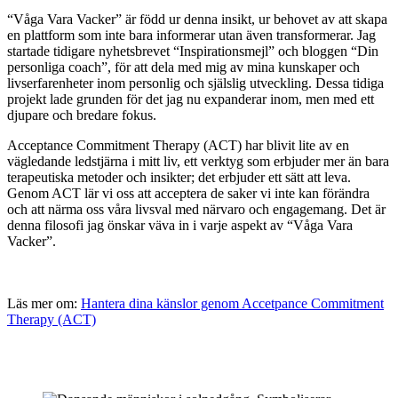
“Våga Vara Vacker” är född ur denna insikt, ur behovet av att skapa
en plattform som inte bara informerar utan även transformerar. Jag
startade tidigare nyhetsbrevet “Inspirationsmejl” och bloggen “Din
personliga coach”, för att dela med mig av mina kunskaper och
livserfarenheter inom personlig och själslig utveckling. Dessa tidiga
projekt lade grunden för det jag nu expanderar inom, men med ett
djupare och bredare fokus.
Acceptance Commitment Therapy (ACT) har blivit lite av en
vägledande ledstjärna i mitt liv, ett verktyg som erbjuder mer än bara
terapeutiska metoder och insikter; det erbjuder ett sätt att leva.
Genom ACT lär vi oss att acceptera de saker vi inte kan förändra
och att närma oss våra livsval med närvaro och engagemang. Det är
denna filosofi jag önskar väva in i varje aspekt av “Våga Vara
Vacker”.
Läs mer om:
Hantera dina känslor genom Accetpance Commitment
Therapy (ACT)