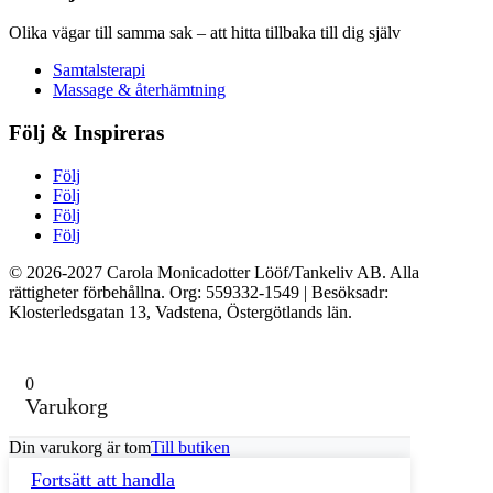
Olika vägar till samma sak – att hitta tillbaka till dig själv
Samtalsterapi
Massage & återhämtning
Följ & Inspireras
Följ
Följ
Följ
Följ
© 2026-2027 Carola Monicadotter Lööf/Tankeliv AB. Alla
rättigheter förbehållna. Org: 559332-1549 | Besöksadr:
Klosterledsgatan 13, Vadstena, Östergötlands län.
0
Varukorg
Din varukorg är tom
Till butiken
Fortsätt att handla