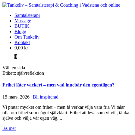
Samtalsterapi
Massage
BUTIK
Blogg
Om Tankeliv
Kontakt
0,00
kr
0
Välj en sida
Etikett: självreflektion
Frihet låter vackert – men vad innebär den egentligen?
15 mars, 2026
|
Bli inspirerad
Vi pratar mycket om frihet – men få verkar vilja vara fria Vi talar
ofta om frihet som något självklart. Frihet att leva som vi vill, tänka
själva och välja vår egen väg....
läs mer