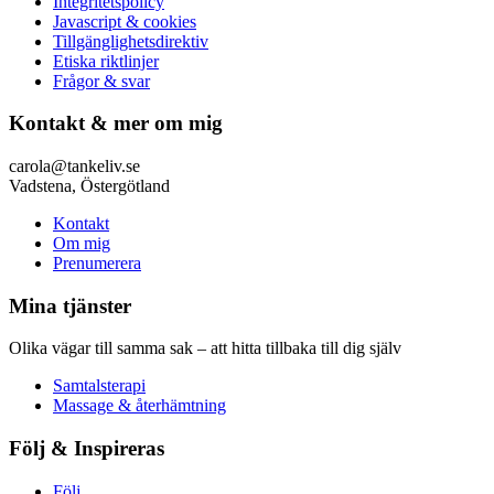
Integritetspolicy
Javascript & cookies
Tillgänglighetsdirektiv
Etiska riktlinjer
Frågor & svar
Kontakt & mer om mig
carola@tankeliv.se
Vadstena, Östergötland
Kontakt
Om mig
Prenumerera
Mina tjänster
Olika vägar till samma sak – att hitta tillbaka till dig själv
Samtalsterapi
Massage & återhämtning
Följ & Inspireras
Följ