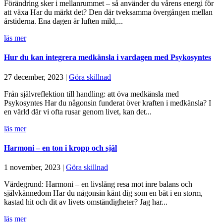
Förändring sker i mellanrummet – så använder du vårens energi för
att växa Har du märkt det? Den där tveksamma övergången mellan
årstiderna. Ena dagen är luften mild,...
läs mer
Hur du kan integrera medkänsla i vardagen med Psykosyntes
27 december, 2023
|
Göra skillnad
Från självreflektion till handling: att öva medkänsla med
Psykosyntes Har du någonsin funderat över kraften i medkänsla? I
en värld där vi ofta rusar genom livet, kan det...
läs mer
Harmoni – en ton i kropp och själ
1 november, 2023
|
Göra skillnad
Värdegrund: Harmoni – en livslång resa mot inre balans och
självkännedom Har du någonsin känt dig som en båt i en storm,
kastad hit och dit av livets omständigheter? Jag har...
läs mer