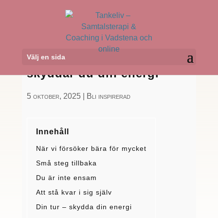
Välj en sida
När livet ställer krav – så
skyddar du din energi
5 oktober, 2025
|
Bli inspirerad
Innehåll
När vi försöker bära för mycket
Små steg tillbaka
Du är inte ensam
Att stå kvar i sig själv
Din tur – skydda din energi