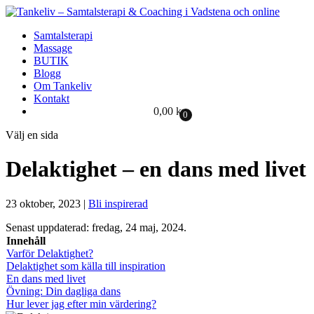
Samtalsterapi
Massage
BUTIK
Blogg
Om Tankeliv
Kontakt
0,00
kr
0
Välj en sida
Delaktighet – en dans med livet
23 oktober, 2023
|
Bli inspirerad
Senast uppdaterad: fredag, 24 maj, 2024.
Innehåll
Varför Delaktighet?
Delaktighet som källa till inspiration
En dans med livet
Övning: Din dagliga dans
Hur lever jag efter min värdering?