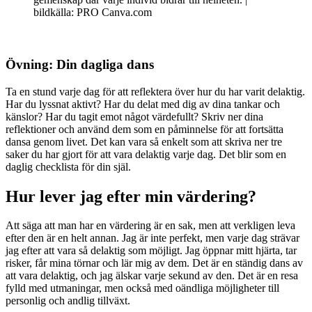
bildkälla: PRO Canva.com
Övning: Din dagliga dans
Ta en stund varje dag för att reflektera över hur du har varit delaktig.
Har du lyssnat aktivt? Har du delat med dig av dina tankar och
känslor? Har du tagit emot något värdefullt? Skriv ner dina
reflektioner och använd dem som en påminnelse för att fortsätta
dansa genom livet. Det kan vara så enkelt som att skriva ner tre
saker du har gjort för att vara delaktig varje dag. Det blir som en
daglig checklista för din själ.
Hur lever jag efter min värdering?
Att säga att man har en värdering är en sak, men att verkligen leva
efter den är en helt annan. Jag är inte perfekt, men varje dag strävar
jag efter att vara så delaktig som möjligt. Jag öppnar mitt hjärta, tar
risker, får mina törnar och lär mig av dem. Det är en ständig dans av
att vara delaktig, och jag älskar varje sekund av den. Det är en resa
fylld med utmaningar, men också med oändliga möjligheter till
personlig och andlig tillväxt.