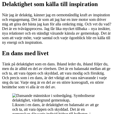
Delaktighet som källa till inspiration
När jag är delaktig, känner jag en oemotståndlig kraft av inspiration
och engagemang. Det är som att jag har en inre motor som driver
mig att göra det bästa jag kan för alla omkring mig. Och vet du vad?
Det är en tvåvägsprocess. Jag får lika mycket tillbaka – nya insikter,
nya relationer och en ständigt växande känsla av gemenskap. Det är
som att varje möte, varje samtal och varje ögonblick blir en källa till
ny energi och inspiration.
En dans med livet
Tänk på delaktighet som en dans. Ibland leder du, ibland följer du,
men du är alltid en del av rörelsen. Det är en balansakt mellan att ge
och ta, att vara öppen och skyddad, att vara modig och försiktig.
Och precis som i en dans, är det viktigt att vara närvarande i varje
steg du tar. Varje steg är en del av en större koreografi, en större
berättelse som vi alla är en del av.
Liksom i en dans, är delaktighet en balansakt av att ge
och ta, att vara öppen och skyddad. Det är en
gemenskap där varje individ bidrar till helheten. |