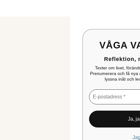
VÅGA V
Reflektion,
Texter om livet, förändr
Prenumerera och få nya ref
lyssna inåt och l
Jag