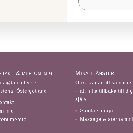
ntakt & mer om mig
Mina tjänster
ola@tankeliv.se
Olika vägar till samma 
stena, Östergötland
– att hitta tillbaka till dig
själv
ontakt
Samtalsterapi
m mig
Massage & återhämtn
renumerera