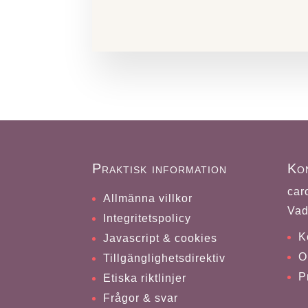
Praktisk information
Ko
car
Allmänna villkor
Vad
Integritetspolicy
K
Javascript & cookies
O
Tillgänglighetsdirektiv
P
Etiska riktlinjer
Frågor & svar