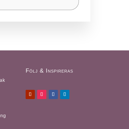
Följ & Inspireras
sak
ing